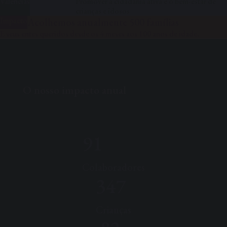
Valências
Promover a cidadania ativa e o bem-estar de
crianças e idosos
Impacto
Acolhemos anualmente 500 famílias
E seus entes queridos desde os 4 meses aos 100 anos de idade.
O nosso impacto anual
91
Colaboradores
347
Crianças