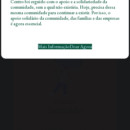
Centro foi erguido com o apoio e a solidariedade da
próximos anos. Tratam-se de novos projetos
comunidade, sem a qual não existiria. Hoje, precisa dessa
para os quais precisamos da ajuda de todos.
mesma comunidade para continuar a existir. Por isso, o
apoio solidário da comunidade, das famílias e das empresas
é agora essencial.
Mais Informação
Doar Agora