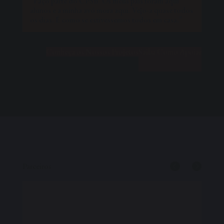
“Faço parte do CPSB. Os meus pais foram aqui
alunos e a minha avó mora aqui. Vejo-a quase todos
os dias. É como se estivessemos todos em casa.”
Conheça os Nossos Projetos
Saiba Como Apoiar
Parceiros