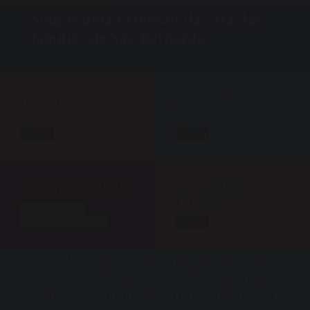
Somos uma extensão da casa das
famílias de São Bernardo
INSCRIÇÕES
JUNTE-SE À NOSSA
EQUIPA
Saber +
Saber +
EMENTAS SEMANAIS
NOTÍCIAS &
EVENTOS
Infância (PDF)
Pessoa Idosa (PDF)
Saber +
Orgulhamo-nos de acompanhar crianças
na creche cujos pais foram antigos alunos e
os avós estão na nossa estrutura residencial