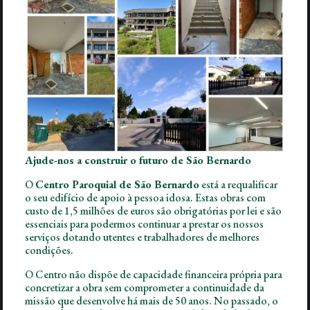
Já Conhece o Bernardinho?
O Bernardinho é uma criança, um jovem,
um dos nossos netos… todos quantos
acompanhamos há mais de 50 anos, assim
como os nossos colaboradores e
benfeitores que tornam possível a nossa
missão. É um de nós e adoptámo-lo para
Ajude-nos a construir o futuro de São Bernardo
nos ajudar a partilhar com a comunidade o
que é o CPSB, o que faz e como estamos a
O
Centro Paroquial de São Bernardo
está a requalificar
o seu edifício de apoio à pessoa idosa. Estas obras com
preparar o futuro.
custo de 1,5 milhões de euros são obrigatórias por lei e são
essenciais para podermos continuar a prestar os nossos
Uma casa com história, que sempre soube
serviços dotando utentes e trabalhadores de melhores
olhar para o futuro, adaptando-se,
condições.
crescendo e inovando. No seu plano
O Centro não dispõe de capacidade financeira própria para
estratégico estão previstos projetos
concretizar a obra sem comprometer a continuidade da
missão que desenvolve há mais de 50 anos. No passado, o
estruturais que nos vão preparar para os