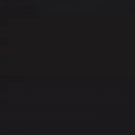
Áreas de Atuação
Infância e Juventude
C
Creche
E
Pré-escolar
T
Centro de Actividades de Tempos Livres
Pessoa Idosa
R
Estrutura Residencial para Pessoas Idosas
A
Serviço de Apoio Domiciliário
D
Centro de Dia