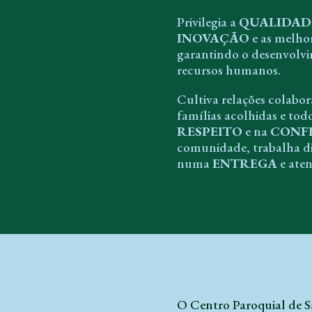
Privilegia a
QUALIDAD
INOVAÇÃO
e as melhor
garantindo o desenvolvi
recursos humanos.
Cultiva relações colabora
famílias acolhidas e todo
RESPEITO
e na
CONF
comunidade, trabalha d
numa
ENTREGA
e aten
O Centro Paroquial de S