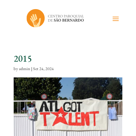
2015
by
admin
|
Set 24, 2024