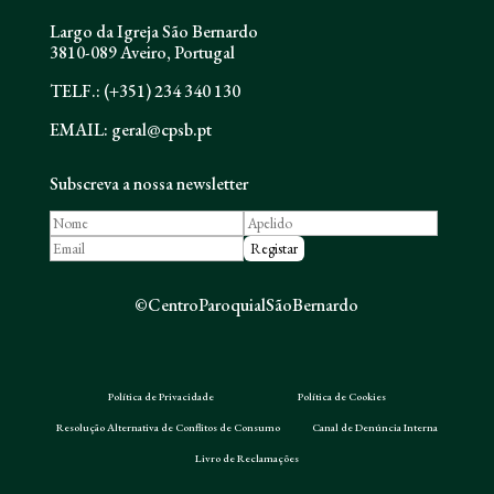
Largo da Igreja São Bernardo
3810-089 Aveiro, Portugal
TELF.: (+351) 234 340 130
EMAIL: geral@cpsb.pt
Subscreva a nossa newsletter
©CentroParoquialSãoBernardo
Política de Privacidade
Política de Cookies
Resolução Alternativa de Conflitos de Consumo
Canal de Denúncia Interna
Livro de Reclamações