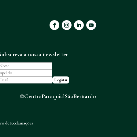
Subscreva a nossa newsletter
©CentroParoquialSãoBernardo
vro de Reclamações