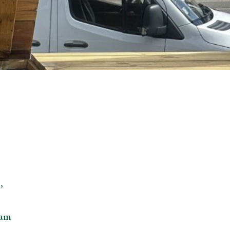
,
ram