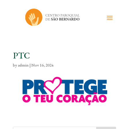
PTC
by
admin
|
Nov 16, 2024