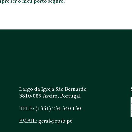
mpre ser o meu porto seguro.
Largo da Igreja São Bernardo
3810-089 Aveiro, Portugal
TELF.: (+351) 234 340 130
EMAIL: geral@cpsb.pt